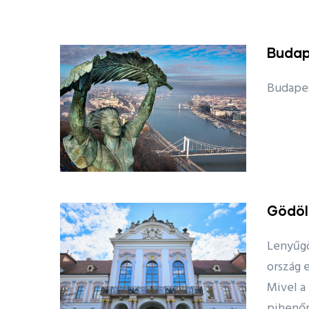
Budap
Budapest
Gödöll
Lenyűgö
ország e
Mivel a
pihenőr