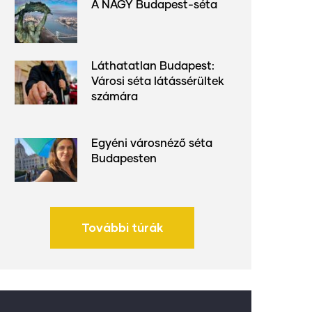
A NAGY Budapest-séta
Láthatatlan Budapest:
Városi séta látássérültek
számára
Egyéni városnéző séta
Budapesten
További túrák