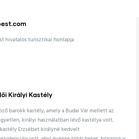
est.com
 hivatalos turisztikai honlapja
ői Királyi Kastély
ző barokk kastély, amely a Budai Vár mellett az
gyetlen, királyi használatban lévő kastélya volt.
 kastély Erzsébet királyné kedvelt
ezidenciája volt, ahol évente több hetet, hónapot is