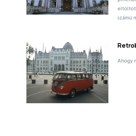
eltöltöt
számú m
Retro
Ahogy m