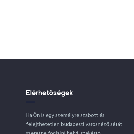
Elérhetőségek
Ha Ön is egy személyre szabott és
felejthetetlen budapesti városnéző sétát
szeretne foglalni helyi, szakértő