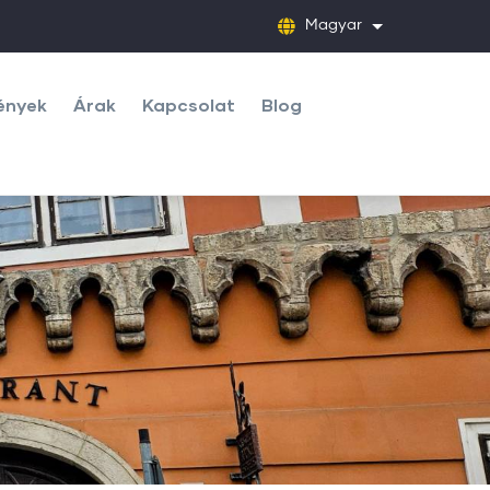
Magyar
További művele
ények
Árak
Kapcsolat
Blog